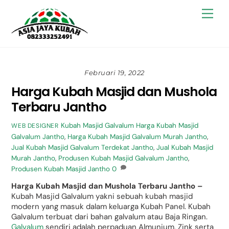
Skip
Back
Men
to
To
content
Top
Februari 19, 2022
Harga Kubah Masjid dan Mushola
Terbaru Jantho
Kubah Masjid Galvalum
Harga Kubah Masjid
WEB DESIGNER
Galvalum Jantho
,
Harga Kubah Masjid Galvalum Murah Jantho
,
Jual Kubah Masjid Galvalum Terdekat Jantho
,
Jual Kubah Masjid
Murah Jantho
,
Produsen Kubah Masjid Galvalum Jantho
,
Produsen Kubah Masjid Jantho
0
Harga Kubah Masjid dan Mushola Terbaru Jantho –
Kubah Masjid Galvalum yakni sebuah kubah masjid
modern yang masuk dalam keluarga Kubah Panel. Kubah
Galvalum terbuat dari bahan galvalum atau Baja Ringan.
Galvalum
sendiri adalah perpaduan Almunium, Zink serta