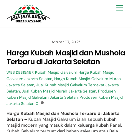
Skip
Back
Men
to
To
content
Top
Maret 13, 2021
Harga Kubah Masjid dan Mushola
Terbaru di Jakarta Selatan
Kubah Masjid Galvalum
Harga Kubah Masjid
WEB DESIGNER
Galvalum Jakarta Selatan
,
Harga Kubah Masjid Galvalum Murah
Jakarta Selatan
,
Jual Kubah Masjid Galvalum Terdekat Jakarta
Selatan
,
Jual Kubah Masjid Murah Jakarta Selatan
,
Produsen
Kubah Masjid Galvalum Jakarta Selatan
,
Produsen Kubah Masjid
Jakarta Selatan
0
Harga Kubah Masjid dan Mushola Terbaru di Jakarta
Selatan –
Kubah Masjid Galvalum ialah sebuah kubah
masjid modern yang masuk dalam keluarga Kubah Panel.
Kubah Galvalum terbuat dari bahan galvalum atau Baja