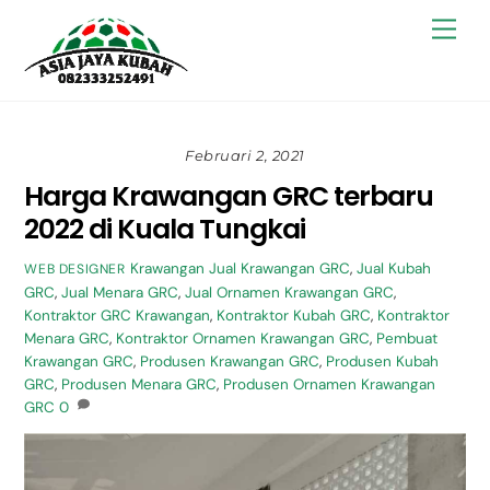
Skip
Back
Men
to
To
content
Top
Februari 2, 2021
Harga Krawangan GRC terbaru
2022 di Kuala Tungkai
Krawangan
Jual Krawangan GRC
,
Jual Kubah
WEB DESIGNER
GRC
,
Jual Menara GRC
,
Jual Ornamen Krawangan GRC
,
Kontraktor GRC Krawangan
,
Kontraktor Kubah GRC
,
Kontraktor
Menara GRC
,
Kontraktor Ornamen Krawangan GRC
,
Pembuat
Krawangan GRC
,
Produsen Krawangan GRC
,
Produsen Kubah
GRC
,
Produsen Menara GRC
,
Produsen Ornamen Krawangan
GRC
0