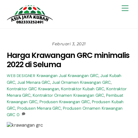
Skip
Back
Men
to
To
content
Top
Februari 3, 2021
Harga Krawangan GRC minimalis
2022 di Seluma
Krawangan
Jual Krawangan GRC
,
Jual Kubah
WEB DESIGNER
GRC
,
Jual Menara GRC
,
Jual Ornamen Krawangan GRC
,
Kontraktor GRC Krawangan
,
Kontraktor Kubah GRC
,
Kontraktor
Menara GRC
,
Kontraktor Ornamen Krawangan GRC
,
Pembuat
Krawangan GRC
,
Produsen Krawangan GRC
,
Produsen Kubah
GRC
,
Produsen Menara GRC
,
Produsen Ornamen Krawangan
GRC
0