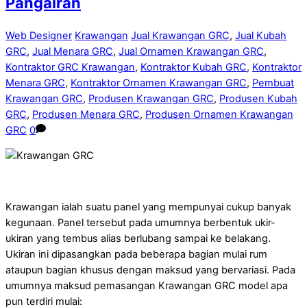
Pangairan
Web Designer
Krawangan
Jual Krawangan GRC
,
Jual Kubah
GRC
,
Jual Menara GRC
,
Jual Ornamen Krawangan GRC
,
Kontraktor GRC Krawangan
,
Kontraktor Kubah GRC
,
Kontraktor
Menara GRC
,
Kontraktor Ornamen Krawangan GRC
,
Pembuat
Krawangan GRC
,
Produsen Krawangan GRC
,
Produsen Kubah
GRC
,
Produsen Menara GRC
,
Produsen Ornamen Krawangan
GRC
0
Krawangan ialah suatu panel yang mempunyai cukup banyak
kegunaan. Panel tersebut pada umumnya berbentuk ukir-
ukiran yang tembus alias berlubang sampai ke belakang.
Ukiran ini dipasangkan pada beberapa bagian mulai rum
ataupun bagian khusus dengan maksud yang bervariasi. Pada
umumnya maksud pemasangan Krawangan GRC model apa
pun terdiri mulai: