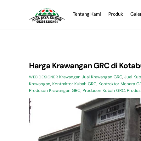
Skip
to
Tentang Kami
Produk
Gale
content
Harga Krawangan GRC di Kota
Krawangan
Jual Krawangan GRC
,
Jual Ku
WEB DESIGNER
Krawangan
,
Kontraktor Kubah GRC
,
Kontraktor Menara G
Produsen Krawangan GRC
,
Produsen Kubah GRC
,
Produs