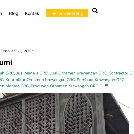
Back
Search
To
ri
Blog
Kontak
Pesan Sekarang
Top
Februari 17, 2021
bumi
bah GRC
,
Jual Menara GRC
,
Jual Ornamen Krawangan GRC
,
Kontraktor G
RC
,
Kontraktor Ornamen Krawangan GRC
,
Pembuat Krawangan GRC
,
en Menara GRC
,
Produsen Ornamen Krawangan GRC
0